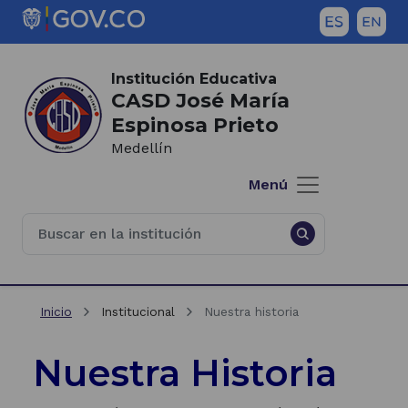
Saltar al contenido principal
Inicio del contenido principal
(Este
enlace
Institución Educativa
abrirá
CASD José María
una
Espinosa Prieto
nueva
Medellín
pestaña)
Menú
Inicio
Institucional
Nuestra historia
Nuestra Historia