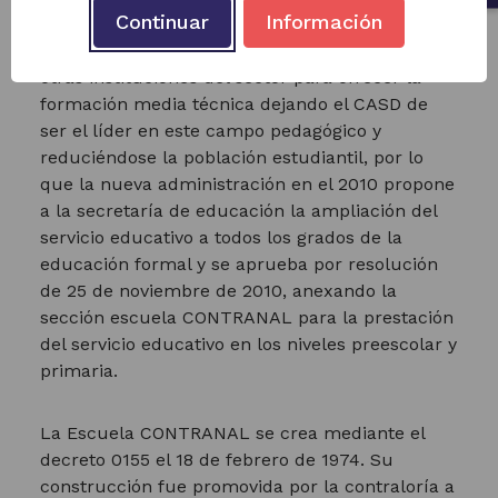
Continuar
Información
queden en sus instituciones. Además, para este
año la secretaría de educación ha autorizado a
otras instituciones del sector para ofrecer la
formación media técnica dejando el CASD de
ser el líder en este campo pedagógico y
reduciéndose la población estudiantil, por lo
que la nueva administración en el 2010 propone
a la secretaría de educación la ampliación del
servicio educativo a todos los grados de la
educación formal y se aprueba por resolución
de 25 de noviembre de 2010, anexando la
sección escuela CONTRANAL para la prestación
del servicio educativo en los niveles preescolar y
primaria.
La Escuela CONTRANAL se crea mediante el
decreto 0155 el 18 de febrero de 1974. Su
construcción fue promovida por la contraloría a