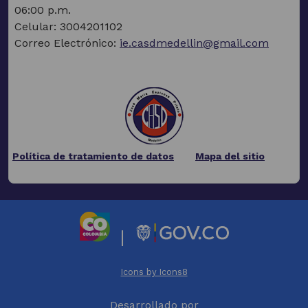
06:00 p.m.
Celular: 3004201102
Correo Electrónico:
ie.casdmedellin@gmail.com
Política de tratamiento de datos
Mapa del sitio
(Este
enlace
abrirá
una
nueva
|
pestaña)
(Este
(Este
enlace
enlace
Icons by Icons8
abrirá
abrirá
(Este
una
una
Desarrollado por
enlace