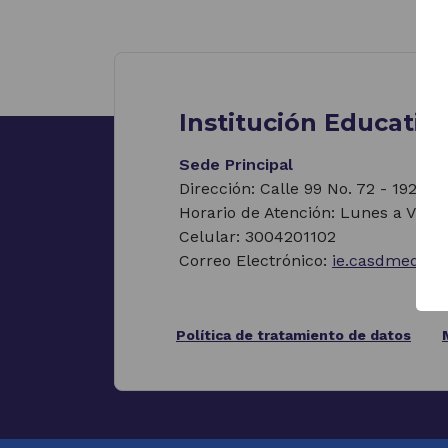
Institución Educativ
Sede Principal
Dirección: Calle 99 No. 72 - 192, M
Horario de Atención: Lunes a Viern
Celular: 3004201102
Correo Electrónico:
ie.casdmedell
Política de tratamiento de datos
(Este
enlace
abrirá
una
nueva