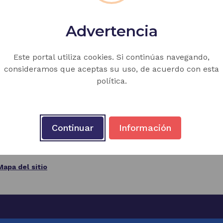
Advertencia
Este portal utiliza cookies. Si continúas navegando,
a CASD José María Espinosa Prieto
consideramos que aceptas su uso, de acuerdo con esta
política.
edellín, Antioquia, Colombia
es 06:00 a.m. - 06:00 p.m.
Continuar
Información
in@gmail.com
Mapa del sitio