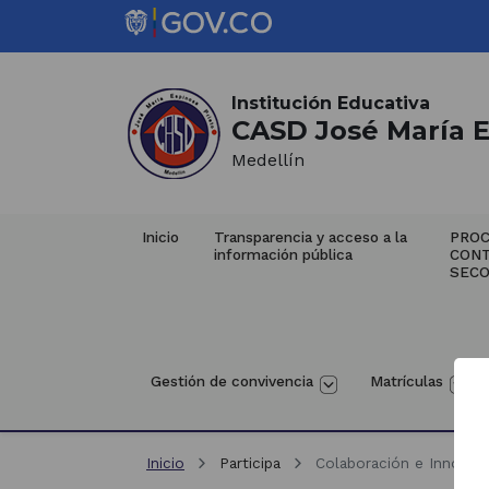
Saltar al contenido principal
Inicio del contenido principal
(Este
enlace
abrirá
Institución Educativa
CASD José María E
una
nueva
Medellín
pestaña)
Inicio
Transparencia y acceso a la 
PROC
información pública
CON
SECO
Gestión de convivencia
Matrículas
Inicio
Participa
Colaboración e Innovac