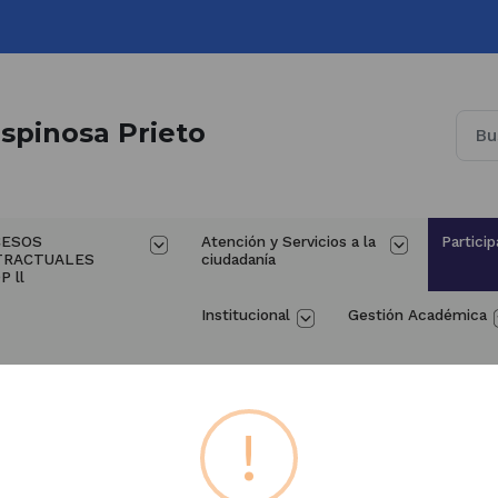
spinosa Prieto
ESOS 
Atención y Servicios a la 
Particip
TRACTUALES 
ciudadanía
P ll
Institucional
Gestión Académica
PQRSF
!
ión