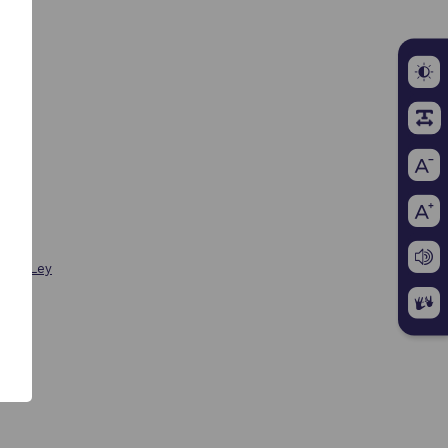
1994)
)
/06; Ley