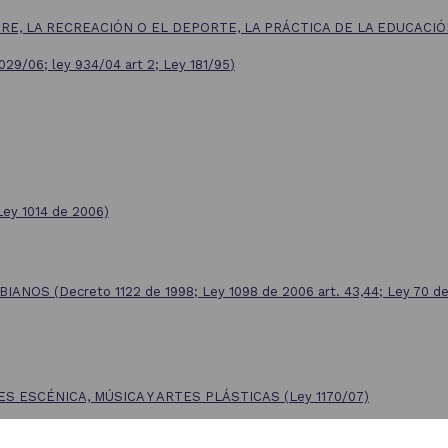
E, LA RECREACIÓN O EL DEPORTE, LA PRÁCTICA DE LA EDUCACIÓN
029/06; ley 934/04 art 2; Ley 181/95
)
Ley 1014 de 2006)
 (Decreto 1122 de 1998; Ley 1098 de 2006 art. 43,44; Ley 70 de 1
S ESCÉNICA, MÚSICA Y ARTES PLÁSTICAS
(Ley 1170/07)