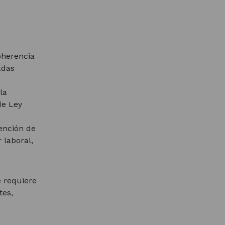
oherencia
adas
la
de Ley
vención de
 laboral,
e requiere
tes,