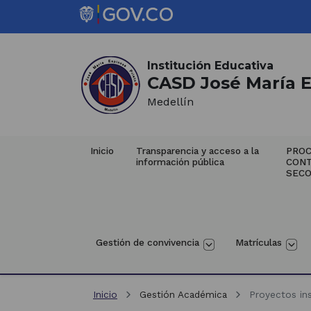
Saltar al contenido principal
Inicio del contenido principal
(Este
enlace
abrirá
Institución Educativa
CASD José María E
una
nueva
Medellín
pestaña)
Inicio
Transparencia y acceso a la 
PROC
información pública
CON
SECO
Gestión de convivencia
Matrículas
Inicio
Gestión Académica
Proyectos ins