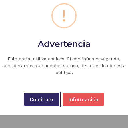
!
35 del 23 de diciembre de 2021)
AZ, LA DEMOCRACIA, LA SOLIDARIDAD
(Res. 1600 del 08 de Marzo de 
Advertencia
N DE LA CIUDADANÍA
(Ley 1029/06; Res. 3353 del 02 de Julio de 1993
Este portal utiliza cookies. Si continúas navegando,
consideramos que aceptas su uso, de acuerdo con esta
política.
PRÁCTICA DE LA CONSTITUCIÓN Y LA INSTRUCCIÓN CÍVICA
(Ley 1029
Continuar
Información
25 de 2020)