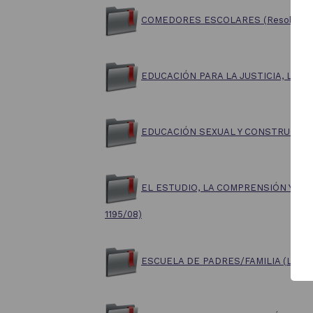
COMEDORES ESCOLARES (Resolución 3
EDUCACIÓN PARA LA JUSTICIA, LA P
EDUCACIÓN SEXUAL Y CONSTRUCCIÓ
EL ESTUDIO, LA COMPRENSIÓN Y LA 
1195/08)
ESCUELA DE PADRES/FAMILIA (Ley 20