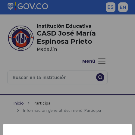
Saltar al contenido principal
Inicio del contenido principal
(Este
enlace
Institución Educativa
abrirá
CASD José María
una
Espinosa Prieto
nueva
Medellín
pestaña)
Menú
Inicio
Participa
Información general del menú Participa