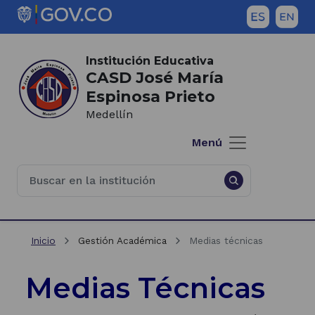
Saltar al contenido principal
Inicio del contenido principal
(Este
enlace
Institución Educativa
abrirá
CASD José María
una
Espinosa Prieto
nueva
Medellín
pestaña)
Menú
Inicio
Gestión Académica
Medias técnicas
Medias Técnicas