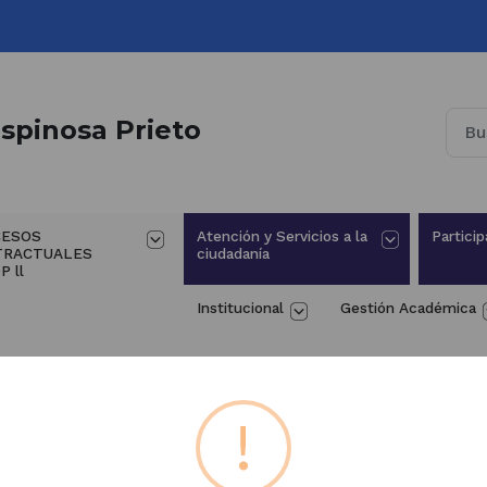
spinosa Prieto
ESOS 
Atención y Servicios a la 
Particip
TRACTUALES 
ciudadanía
P ll
Institucional
Gestión Académica
PQRSF
!
Mecanismos de contacto