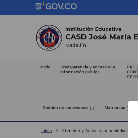
Saltar al contenido principal
Inicio del contenido principal
(Este
enlace
abrirá
Institución Educativa
CASD José María E
una
nueva
Medellín
pestaña)
Inicio
Transparencia y acceso a la 
PROC
información pública
CON
SECO
Gestión de convivencia
Matrículas
Inicio
Atención y Servicios a la ciudadanía