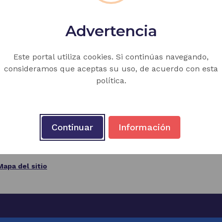
Advertencia
Este portal utiliza cookies. Si continúas navegando,
a CASD José María Espinosa Prieto
consideramos que aceptas su uso, de acuerdo con esta
política.
edellín, Antioquia, Colombia
es 06:00 a.m. - 06:00 p.m.
Continuar
Información
in@gmail.com
Mapa del sitio