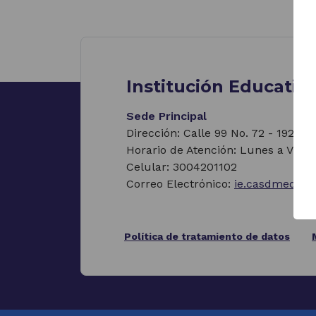
Institución Educativ
Sede Principal
Dirección: Calle 99 No. 72 - 192, M
Horario de Atención: Lunes a Viern
Celular: 3004201102
Correo Electrónico:
ie.casdmedell
Política de tratamiento de datos
(Este
enlace
abrirá
una
nueva