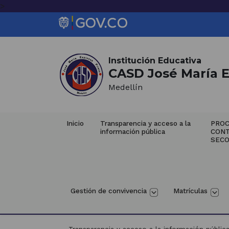
>
Inicio del contenido principal
Saltar al contenido principal
(Este
enlace
abrirá
Institución Educativa
CASD José María E
una
nueva
Medellín
pestaña)
Inicio
Transparencia y acceso a la 
PROC
información pública
CON
SECO
Gestión de convivencia
Matrículas