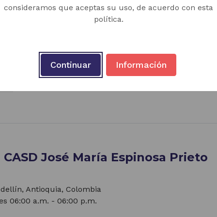
consideramos que aceptas su uso, de acuerdo con esta
política.
Continuar
Información
a CASD José María Espinosa Prieto
edellín, Antioquia, Colombia
es 06:00 a.m. - 06:00 p.m.