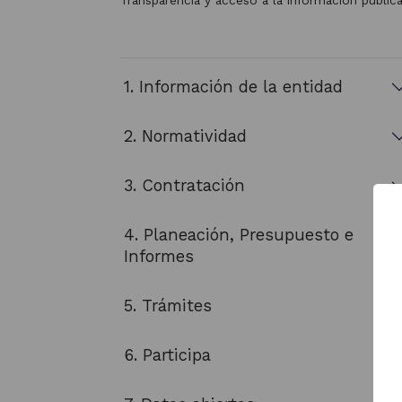
Transparencia y acceso a la información públic
1. Información de la entidad
2. Normatividad
3. Contratación
4. Planeación, Presupuesto e
Informes
5. Trámites
6. Participa